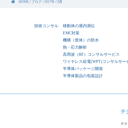
HOME
/
ブログ
/
2017年
/
2月
技術コンサル
移動体の屋内測位
EMC対策
機構（筐体）の防水
熱・応力解析
高周波（RF）コンサルサービス
ワイヤレス給電(WPT)コンサルサー
半導体パッケージ開発
半導体製品の包装設計
テ
テク