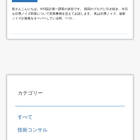
皆さんこんにちは。WTI設計第一課長の赤谷です。 前回のブログに引き続き、今日
も伝導ノイズ対策について対策事例を交えてお話します。 私は伝導ノイズ、放射
ノイズが規格をオーバーしている時、“バケ...
カテゴリー
すべて
技術コンサル