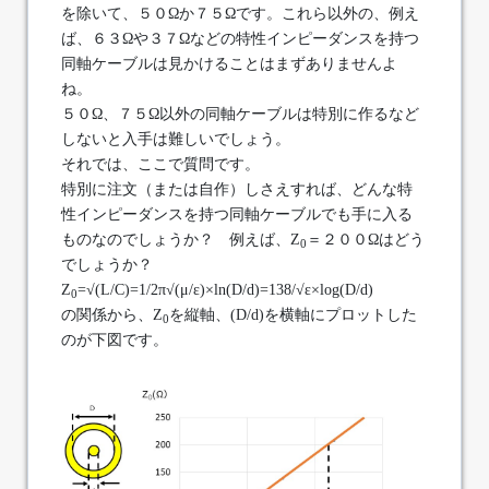
を除いて、５０Ωか７５Ωです。これら以外の、例え
ば、６３Ωや３７Ωなどの特性インピーダンスを持つ
同軸ケーブルは見かけることはまずありませんよ
ね。
５０Ω、７５Ω以外の同軸ケーブルは特別に作るなど
しないと入手は難しいでしょう。
それでは、ここで質問です。
特別に注文（または自作）しさえすれば、どんな特
性インピーダンスを持つ同軸ケーブルでも手に入る
ものなのでしょうか？ 例えば、Z
＝２００Ωはどう
0
でしょうか？
Z
=√(L/C)=1/2π√(μ/ε)×ln(D/d)=138/√ε×log(D/d)
0
の関係から、Z
を縦軸、(D/d)を横軸にプロットした
0
のが下図です。