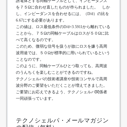
誘電体とする同軸ケーブルとして、インピーダンス
を７５Ωに合わせ直したものが作られました。 しか
し、インピーダンスを合わせるには、（D/d）の比を
6.67にする必要があります。
この値は、ロス最低条件のD/d=3.5911から離れている
ことから、７５Ωの同軸ケーブルはロスが５０Ωに比
べて高くなるのです。
このため、微弱な信号を扱うが故にロスを嫌う高周
波用途では、５０Ωが標準的に用いられているという
ことなのです。
このように、同軸ケーブルひとつ取っても、高周波
のうんちくを楽しむことができるのですね。
テクノシェルパの技術者講座や技術コンサルで高周
波分野のご要望をいただくことが増えてきました。
ご要望にお応えできるよう、テクノシェルパ関係者
一同頑張っています。
テクノシェルパ・メールマガジン