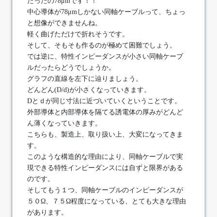
たったの78μmです！！
中心導体が78μmしかない同軸ケーブルって、ちょっ
と想像ができませんね。
軽く曲げただけで折れそうです。
そして、そもそも作るのが極めて困難でしょう。
では逆に、特性インピーダンスが小さい同軸ケーブ
ルだったらどうでしょうか。
グラフの直線を左下に辿りましょう。
どんどん(D/d)が小さくなっていきます。
Dとｄが同じ寸法に近づいていくということです。
外部導体と内部導体を隔てる誘電体の厚みがどんど
ん薄くなっていきます。
こちらも、製造上、取り扱い上、大変になってきま
す。
このような構造的な理由により、同軸ケーブルで実
現できる特性インピーダンスには自ずと限界がある
のです。
そしてもう１つ、同軸ケーブルのインピーダンスが
５０Ω、７５Ω程度になっている、とても大きな理由
があります。