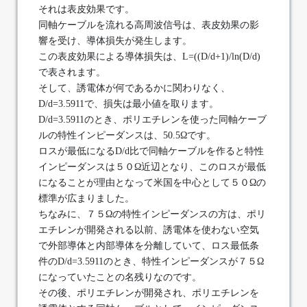
それは表皮効果です。
同軸ケーブルを流れる高周波信号は、表皮効果の影
響を受け、導体損失が発生します。
この表皮効果による導体損失は、L=((D/d+1)/ln(D/d)
で表されます。
そして、誘電体が何であるかに関わりなく、
D/d=3.5911で、損失は最小値を取ります。
D/d=3.5911のとき、ポリエチレンを使った同軸ケーブ
ルの特性インピーダンスは、50.5Ωです。
ロスが最低になるD/d比で同軸ケーブルを作ると特性
インピーダンスは５０Ω近辺となり、このロスが最低
になることが理由となって米国を中心として５０Ωの
標準が広まりました。
ちなみに、７５Ωの特性インピーダンスの方は、ポリ
エチレンが開発される以前、誘電体を使わない空気
で外部導体と内部導体を分離していて、ロス最低条
件のD/d=3.5911のとき、特性インピーダンスが７５Ω
になっていたことの名残りなのです。
その後、ポリエチレンが開発され、ポリエチレンを