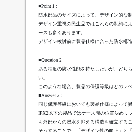
■Point 1 :
防水部品のサイズによって、デザイン的な
デザイン重視の民生品ではこれらの制約に
ースも多くあります。
デザイン検討前に製品仕様に合った防水構
■Question 2：
ある程度の防水性能を持たしたいが、どち
い。
このような場合、製品の保護等級はどのレ
■Answer 2：
同じ保護等級においても製品仕様によって
IPX2以下の製品ではケース間の位置決め
も外部からの浸水を抑える構造を確立するこ
そうすることで、「デザイン性の向上」と