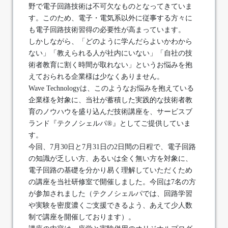
野で電子回路技術は不可欠なものとなってきていま
す。このため、電子・電気系以外に従事する方々に
も電子回路技術習得の必要性が高まっています。
しかしながら、「どのように学んだらよいかわから
ない」「教えられる人が社内にいない」「自社の技
術者教育に割く時間が取れない」というお悩みを抱
えておられる企業様は少なくありません。
Wave Technologyは、このようなお悩みを抱えている
企業様を対象に、当社が蓄積した実践的な技術者教
育のノウハウを盛り込んだ技術講座を、サービスブ
ランド『テクノシェルパ®』としてご提供していま
す。
今回、7月30日と7月31日の2日間の日程で、電子回路
の知識が乏しい方、あるいは全く無い方を対象に、
電子回路の基礎を分かり易く理解していただくため
の講座を当社研修室で開催しました。今回は7名の方
が参加されました（テクノシェルパでは、回路学習
や実験を密度濃くご支援できるよう、あえて少人数
制で講座を開催しております）。