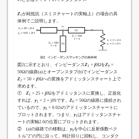
Z
が純抵抗（スミスチャートの実軸上）の場合の具
1
体例でご説明します。
図2に示すとおり、インピーダンス
Z
=
j
0Ωを
Z
=
1
0
50Ωの線路(a)とオープンスタブ(b)でインピーダンス
Z
= 50 +
j
0Ωへの変換をアドミッタンスチャート上で
2
求めます。
①
Z
= 25 +
j
0Ωをアドミッタンスに変換し、正規化
1
すれば、
y
= 2 + j0Sです。
Z
= 50Ωの線路に接続され
1
0
ているので、
y
= 0.02sのアドミッタンスチャートに
0
プロットされます。つまり、
y
はアドミッタンスチャ
1
ートの実軸2.0の位置にプロットされます。
② (a)の線路での移動は、
y
を中心に反射係数ベク
0
トル”2”の円に沿って、時計回りに回転し、コンダク