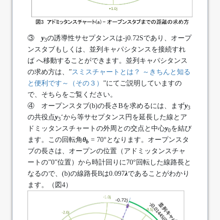
③
y
の誘導性サセプタンスは-j0.72Sであり、オープ
3
ンスタブもしくは、並列キャパシタンスを接続すれ
ば へ移動することができます。並列キャパシタンス
の求め方は、”
スミスチャートとは？ ～きちんと知る
と便利です～（その３）
”にてご説明していますの
で、そちらをご覧ください。
④ オープンスタブ(b)の長さBを求めるには、まず
y
3
の共役点
y
‘から等サセプタンス円を延長した線とア
3
ドミッタンスチャートの外周との交点と中心
y
を結び
0
ます。この回転角
θ
= 70°となります。オープンスタ
b
ブの長さは、オープンの位置（アドミッタンスチャ
ートの”0”位置）から時計回りに70°回転した線路長と
なるので、(b)の線路長Bは0.097
λ
であることがわかり
ます。（図4）