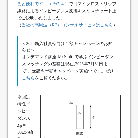
ると便利です～（その４）
ではマイクロストリップ
線路によるインピーダンス変換をスミスチャート上
でご説明いたしました。
（
当社の高周波（RF）コンサルサービスはこちら
）
＜2023新入社員様向け半額キャンペーンのお知
らせ＞
オンデマンド講座-Mr.Smithで学ぶインピーダン
スマッチングの基礎は現在(2023年7月31日ま
で)、受講料半額キャンペーン実施中です。ぜひ
こちら
をご覧ください。
今回は
特性イ
ンピー
ダンス
Z
=
0
50Ωの線