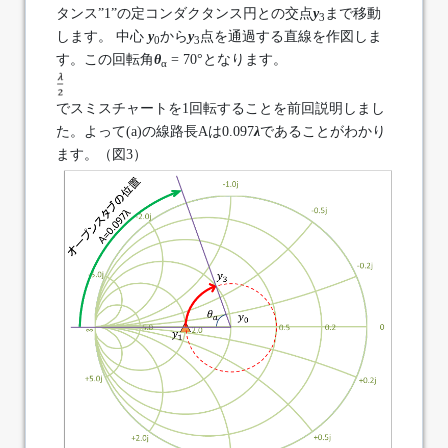
タンス”1”の定コンダクタンス円との交点
y
まで移動
3
します。 中心
y
から
y
点を通過する直線を作図しま
0
3
す。この回転角
θ
= 70°となります。
α
でスミスチャートを1回転することを前回説明しまし
た。よって(a)の線路長Aは0.097
λ
であることがわかり
ます。（図3）