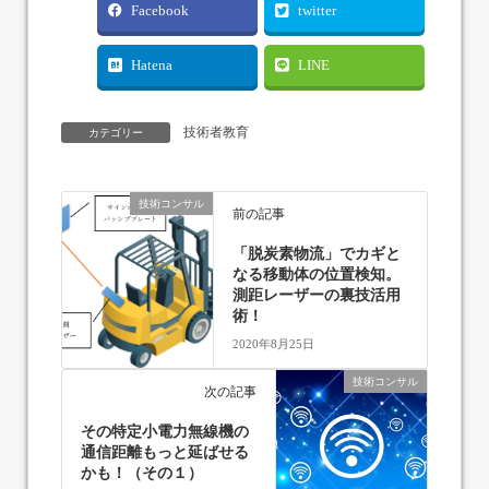
Facebook
twitter
Hatena
LINE
技術者教育
カテゴリー
技術コンサル
前の記事
「脱炭素物流」でカギと
なる移動体の位置検知。
測距レーザーの裏技活用
術！
2020年8月25日
技術コンサル
次の記事
その特定小電力無線機の
通信距離もっと延ばせる
かも！（その１）